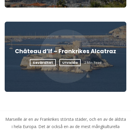
C
Château d’If – Frankrikes Alcatraz
Sevärdhet
Utvalda
2 Min Read
Marseille är en av Frankrikes största städer, och en av de äldsta
i hela Europa. Det är också en av de mest mångkulturella