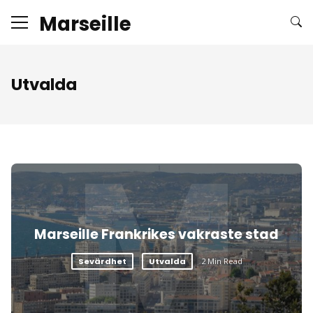
Marseille
Utvalda
M
Marseille Frankrikes vakraste stad
Sevärdhet
Utvalda
2 Min Read