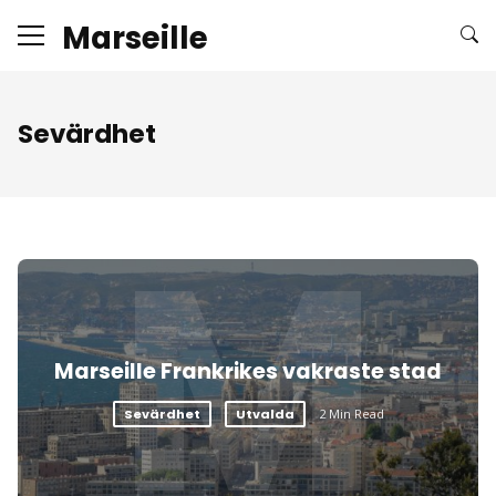
Marseille
Sevärdhet
M
Marseille Frankrikes vakraste stad
Sevärdhet
Utvalda
2 Min Read