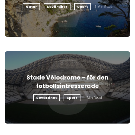
V
Natur
Sevärdhet
Sport
1 Min Read
S
Stade Vélodrome – för den
fotbollsintresserade
Sevärdhet
Sport
1 Min Read