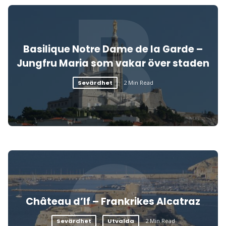
B
Basilique Notre Dame de la Garde –
Jungfru Maria som vakar över staden
Sevärdhet
2 Min Read
C
Château d’If – Frankrikes Alcatraz
Sevärdhet
Utvalda
2 Min Read