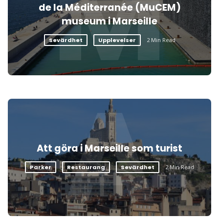
M
de la Méditerranée (MuCEM)
museum i Marseille
Sevärdhet
Upplevelser
2 Min Read
A
Att göra i Marseille som turist
Parker
Restaurang
Sevärdhet
2 Min Read